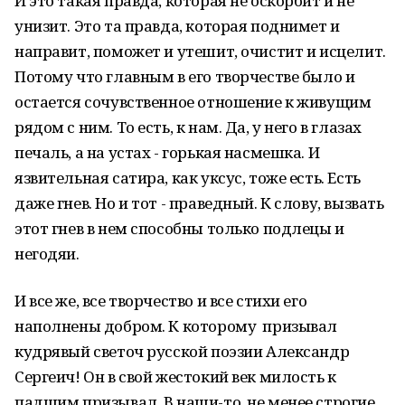
И это такая правда, которая не оскорбит и не
унизит. Это та правда, которая поднимет и
направит, поможет и утешит, очистит и исцелит.
Потому что главным в его творчестве было и
остается сочувственное отношение к живущим
рядом с ним. То есть, к нам. Да, у него в глазах
печаль, а на устах - горькая насмешка. И
язвительная сатира, как уксус, тоже есть. Есть
даже гнев. Но и тот - праведный. К слову, вызвать
этот гнев в нем способны только подлецы и
негодяи.
И все же, все творчество и все стихи его
наполнены добром. К которому призывал
кудрявый светоч русской поэзии Александр
Сергеич! Он в свой жестокий век милость к
падшим призывал. В наши-то, не менее строгие