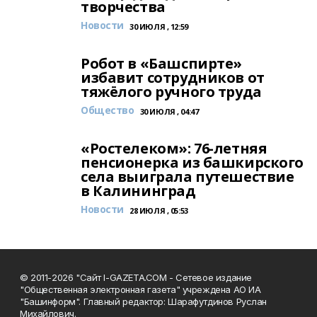
творчества
Новости
30 ИЮЛЯ , 12:59
Робот в «Башспирте»
избавит сотрудников от
тяжёлого ручного труда
Общество
30 ИЮЛЯ , 04:47
«Ростелеком»: 76-летняя
пенсионерка из башкирского
села выиграла путешествие
в Калининград
Новости
28 ИЮЛЯ , 05:53
© 2011-2026 "Сайт I-GAZETA.COM - Сетевое издание
"Общественная электронная газета" учреждена АО ИА
"Башинформ". Главный редактор: Шарафутдинов Руслан
Михайлович.