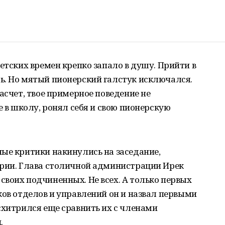
етских времен крепко запало в душу. Прийти в
ь. Но мятый пионерский галстук исключался.
асчет, твое примерное поведение не
е в школу, ронял себя и свою пионерскую
ые критики накинулись на заседание,
эрии. Глава столичной администрации Ирек
воих подчиненных. Не всех. А только первых
ков отделов и управлений он и назвал первыми
схитрился еще сравнить их с членами
.