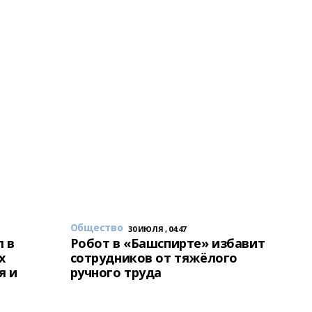
Общество
30 ИЮЛЯ , 04:47
 в
Робот в «Башспирте» избавит
х
сотрудников от тяжёлого
я и
ручного труда