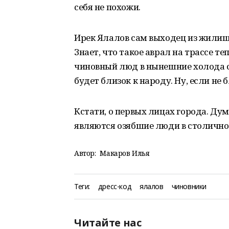
себя не похожи.
Ирек Ялалов сам выходец из жилищ
Знает, что такое аврал на трассе т
чиновный люд в нынешние холода с
будет близок к народу. Ну, если не б
Кстати, о первых лицах города. Ду
являются озябшие люди в столично
Автор:
Макаров Илья
Теги:
дресс-код
ялалов
чиновники
Читайте нас