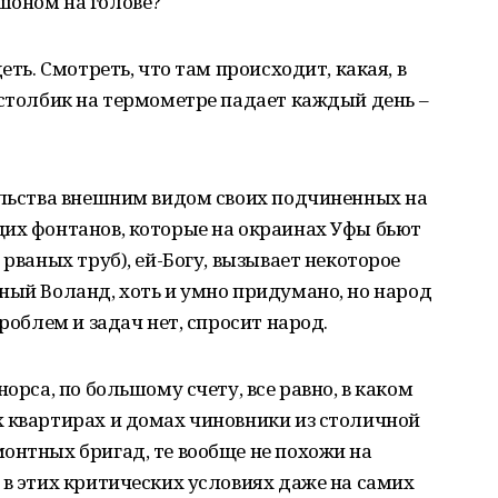
шоном на голове?
еть. Смотреть, что там происходит, какая, в
 столбик на термометре падает каждый день –
альства внешним видом своих подчиненных на
щих фонтанов, которые на окраинах Уфы бьют
 рваных труб), ей-Богу, вызывает некоторое
ный Воланд, хоть и умно придумано, но народ
проблем и задач нет, спросит народ.
орса, по большому счету, все равно, в каком
х квартирах и домах чиновники из столичной
онтных бригад, те вообще не похожи на
 в этих критических условиях даже на самих