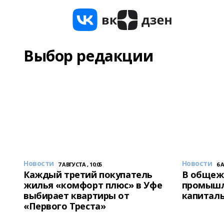
Выбор редакции
Новости
Новости
7 АВГУСТА , 10:05
6 
Каждый третий покупатель
В общеж
жилья «комфорт плюс» в Уфе
промышл
выбирает квартиры от
капитал
«Первого Треста»