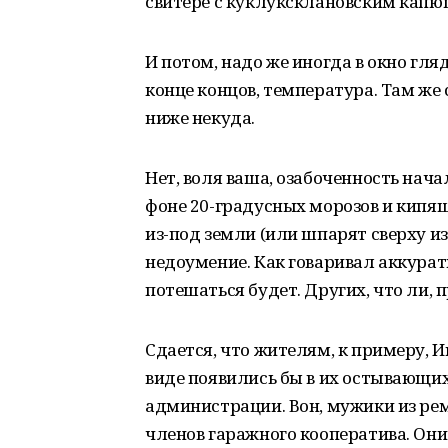
свитере с куклуксклановским капю
И потом, надо же иногда в окно гляд
конце концов, температура. Там же
ниже некуда.
Нет, воля ваша, озабоченность нач
фоне 20-градусных морозов и кипя
из-под земли (или шпарят сверху из
недоумение. Как говаривал аккурат
потешаться будет. Других, что ли, 
Сдается, что жителям, к примеру, Ин
виде появились бы в их остывающи
администрации. Вон, мужики из рем
членов гаражного кооператива. Они