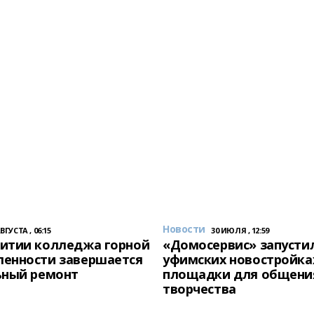
Новости
АВГУСТА , 06:15
30 ИЮЛЯ , 12:59
итии колледжа горной
«Домосервис» запустил
енности завершается
уфимских новостройка
ьный ремонт
площадки для общени
творчества