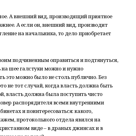
ное. А внешний вид, производящий приятное
жнее. А если он, внешний вид, производит
тление на начальника, то дело приобретает
воим подчиненным оправиться и подтянуться,
ь на шее галстуки можно и нужно
ать это можно было не столь публично. Без
то не тот случай, когда власть должна быть
ой, власть должна была поступить чисто
 ковер распорядителя всеми внутренними
бинетах и поинтересоваться: какого,
кажем, протокольного отдела явился на
христанном виде – в драных джинсах и в