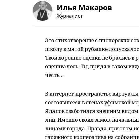
Илья Макаров
Журналист
Это стихотворение с пионерских сов
школу в мятой рубашке допускалос
Твои хорошие оценки не брались в р
оценивалось. Ты, придя в таком вид
честь…
В интернет-пространстве виртуальн
состоявшееся в стенах уфимской м
Ялалов озаботился внешним видом с
лиц. Именно своих замов, начальни
лицами города. Правда, при этом и
гаражного кооператива на собрании