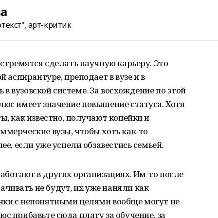
ва
текст", арт-критик
 стремятся сделать научную карьеру. Это
й аспирантуре, преподает в вузе и в
в вузовской системе. За восхождение по этой
люс имеет значение повышение статуса. Хотя
ы, как известно, получают копейки и
ммерческие вузы, чтобы хоть как-то
ее, если уже успели обзавестись семьей.
работают в других организациях. Им-то после
чивать не будут, их уже наняли как
чки с непонятными целями вообще могут не
юс прибавьте сюда плату за обучение, за