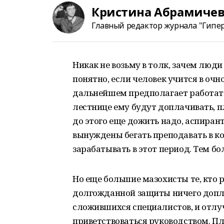
Кристина Абрамиче
Главный редактор журнала "Гипер
Никак не возьму в толк, зачем люди
понятно, если человек учится в очно
дальнейшем предполагает работать 
лестнице ему будут доплачивать, п
до этого еще дожить надо, аспирант
вынуждены бегать преподавать в ко
зарабатывать в этот период. Тем бол
Но еще большие мазохисты те, кто 
долгожданной защиты ничего допла
сложившихся специалистов, и отлу
приветствоваться руководством. Пл