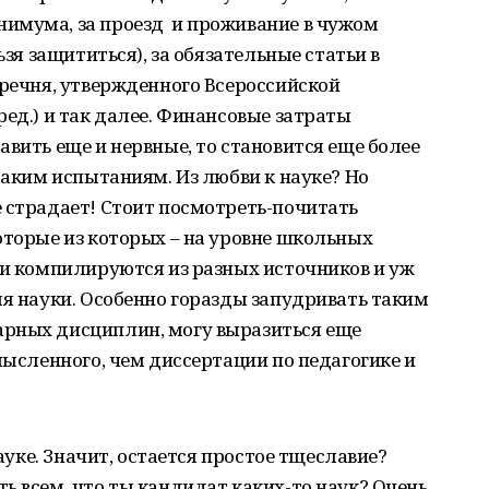
имума, за проезд и проживание в чужом
ьзя защититься), за обязательные статьи в
еречня, утвержденного Всероссийской
ред.) и так далее. Финансовые затраты
авить еще и нервные, то становится еще более
таким испытаниям. Из любви к науке? Но
 страдает! Стоит посмотреть-почитать
оторые из которых – на уровне школьных
 и компилируются из разных источников и уж
ля науки. Особенно горазды запудривать таким
рных дисциплин, могу выразиться еще
мысленного, чем диссертации по педагогике и
науке. Значит, остается простое тщеславие?
ь всем, что ты кандидат каких-то наук? Очень