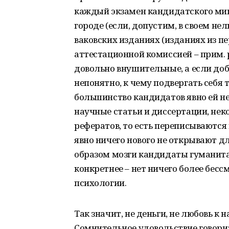
каждый экзамен кандидатского мин
городе (если, допустим, в своем нел
ваковских изданиях (изданиях из п
аттестационной комиссией – прим. 
довольно внушительные, а если доб
непонятно, к чему подвергать себя 
большинство кандидатов явно ей не
научные статьи и диссертации, нек
рефератов, то есть переписываются
явно ничего нового не открывают д
образом мозги кандидаты гуманита
конкретнее – нет ничего более бесс
психологии.
Так значит, не деньги, не любовь к 
Сомнительное удовольствие говорит