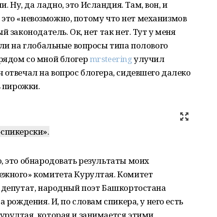
Ну, да ладно, это Исландия. Там, вон, и
я, это «невозможно, потому что нет механизмов
 законодатель. Ок, нет так нет. Тут у меня
шли на глобальные вопросы типа полового
рядом со мной блогер
mrsteering
улучил
 отвечал на вопрос блогера, сидевшего далеко
ь пирожки.
»
-спикерски
.
, это обнародовать результаты моих
ежного» комитета Курултая. Комитет
у депутат, народный поэт Башкортостана
 рождения. И, по словам спикера, у него есть
урултая, которая и занимается этими