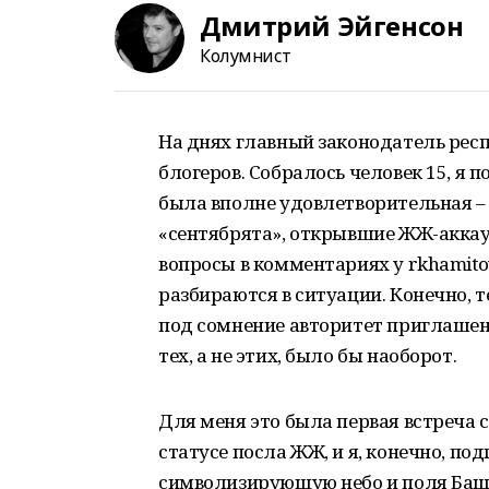
Дмитрий Эйгенсон
Колумнист
На днях главный законодатель респ
блогеров. Собралось человек 15, я п
была вполне удовлетворительная – в
«сентябрята», открывшие ЖЖ-аккау
вопросы в комментариях у rkhamito
разбираются в ситуации. Конечно, те
под сомнение авторитет приглашенн
тех, а не этих, было бы наоборот.
Для меня это была первая встреча с
статусе посла ЖЖ, и я, конечно, по
символизирующую небо и поля Башк