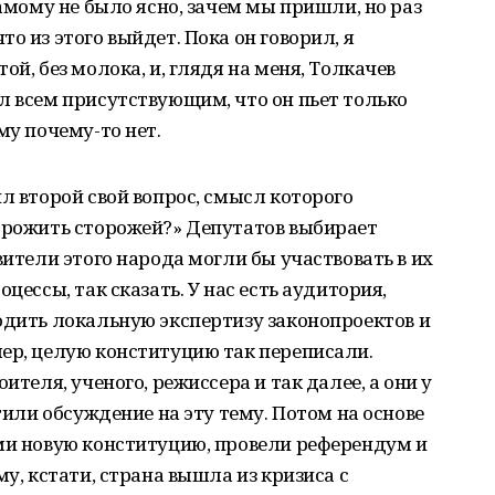
самому не было ясно, зачем мы пришли, но раз
о из этого выйдет. Пока он говорил, я
ой, без молока, и, глядя на меня, Толкачев
л всем присутствующим, что он пьет только
му почему-то нет.
л второй свой вопрос, смысл которого
торожить сторожей?» Депутатов выбирает
вители этого народа могли бы участвовать в их
цессы, так сказать. У нас есть аудитория,
одить локальную экспертизу законопроектов и
ер, целую конституцию так переписали.
ителя, ученого, режиссера и так далее, а они у
стили обсуждение на эту тему. Потом на основе
ами новую конституцию, провели референдум и
му, кстати, страна вышла из кризиса с