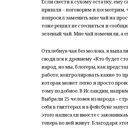
Если свести к сухому остатку, ему 
пришли – поговорим и посмотрим, чт
попросил заменить мне чай на прост
тоже решил не стесняться и сообщи
зеленый чай. Мне чай поменяли, а е
Отхлебнув чая без молока, я выпали
сводился к древнему «Кто будет с
народ, но мы, блогеры, как предста
работе, контролировать какие-то про
которая может легко и просто пров
тому подобное. В Исландии, наприм
Выбрали 25 человек из народа – стро
себя в твиттерах и в фейсбуке запу
этого написали вместе с законник
теперь по ней живут. Благодаря это