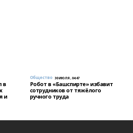
Общество
30 ИЮЛЯ , 04:47
 в
Робот в «Башспирте» избавит
х
сотрудников от тяжёлого
я и
ручного труда