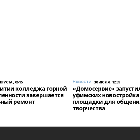
Новости
АВГУСТА , 06:15
30 ИЮЛЯ , 12:59
итии колледжа горной
«Домосервис» запустил
енности завершается
уфимских новостройка
ьный ремонт
площадки для общени
творчества