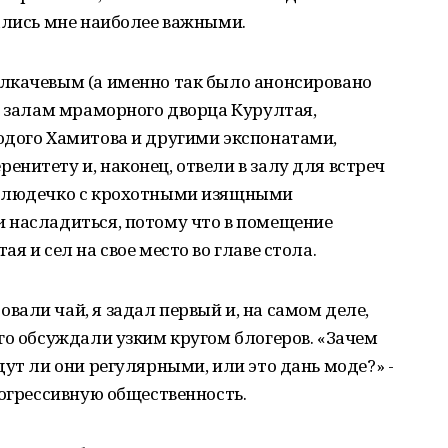
ались мне наиболее важными.
лкачевым (а именно так было анонсировано
м залам мраморного дворца Курултая,
одого Хамитова и другими экспонатами,
нитету и, наконец, отвели в залу для встреч
 блюдечко с крохотными изящными
 насладиться, потому что в помещение
я и сел на свое место во главе стола.
али чай, я задал первый и, на самом деле,
го обсуждали узким кругом блогеров. «Зачем
дут ли они регулярными, или это дань моде?» -
рогрессивную общественность.