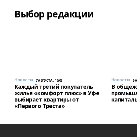
Выбор редакции
Новости
Новости
7 АВГУСТА , 10:05
6 
Каждый третий покупатель
В общеж
жилья «комфорт плюс» в Уфе
промышл
выбирает квартиры от
капитал
«Первого Треста»