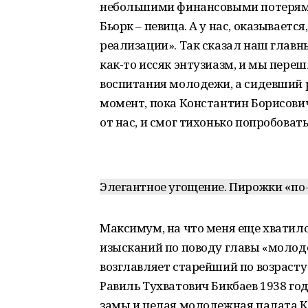
небольшими финансовыми потерями. 
Бьорк – певица. А у нас, оказываетс
реализации». Так сказал наш главный
как-то иссяк энтузиазм, и мы пере
воспитания молодежи, а сидевший 
момент, пока Константин Борисович
от нас, и смог тихонько попробоват
«
Элегантное угощение. Пирожки
по
Максимум, на что меня еще хватило
изысканий по поводу главы «молод
возглавляет старейший по возраст
Равиль Тухватович Бикбаев 1938 года
замы и целая молодежная палата К