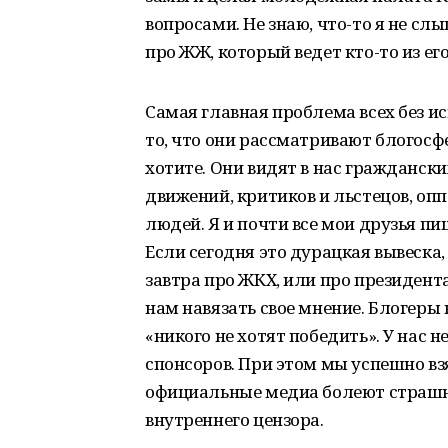
вопросами. Не знаю, что-то я не с
про ЖЖ, который ведет кто-то из ег
Самая главная проблема всех без и
то, что они рассматривают блогосфе
хотите. Они видят в нас гражданск
движений, критиков и льстецов, опп
людей. Я и почти все мои друзья пиш
Если сегодня это дурацкая вывеска,
завтра про ЖКХ, или про президента
нам навязать свое мнение. Блогеры
«никого не хотят победить». У нас 
спонсоров. При этом мы успешно взя
официальные медиа болеют страшн
внутреннего цензора.