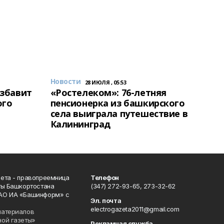
Новости
28 ИЮЛЯ , 05:53
избавит
«Ростелеком»: 76-летняя
ого
пенсионерка из башкирского
села выиграла путешествие в
Калининград
ета - правопреемница
Телефон
ты Башкортостана
(347) 272-93-65, 273-32-62
АО ИА «Башинформ» с
Эл. почта
electrogazeta2011@gmail.com
материалов
ной газеты»
Рекламная служба