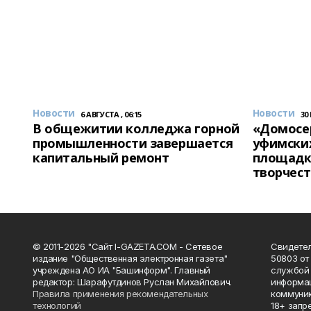
Новости
Новости
6 АВГУСТА , 06:15
30
В общежитии колледжа горной
«Домосер
промышленности завершается
уфимски
капитальный ремонт
площадк
творчест
© 2011-2026 "Сайт I-GAZETA.COM - Сетевое
Свидете
издание "Общественная электронная газета"
50803 от
учреждена АО ИА "Башинформ". Главный
службой 
редактор: Шарафутдинов Руслан Михайлович.
информац
Правила применения рекомендательных
коммуник
технологий
18+ запр