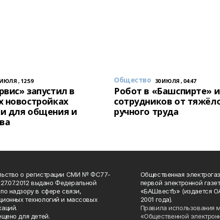
Общество
 ИЮЛЯ , 12:59
30 ИЮЛЯ , 04:47
вис» запустил в
Робот в «Башспирте» 
х новостройках
сотрудников от тяжёл
и для общения и
ручного труда
ва
льство о регистрации СМИ № ФС77-
Общественная электрогаз
 27.07.2012 выдано Федеральной
первой электронной газе
по надзору в сфере связи,
«БАШвестЪ» (издается О
ионных технологий и массовых
2001 года).
аций.
Правила использования 
ещено для детей.
«Общественной электрон