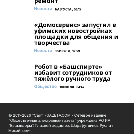
ремонт
Новости
6 АВГУСТА , 06:15
«Домосервис» запустил в
уфимских новостройках
площадки для общения и
творчества
Новости
30 ИЮЛЯ , 12:59
Робот в «Башспирте»
избавит сотрудников от
тяжёлого ручного труда
Общество
30 ИЮЛЯ , 04:47
© 2011-2026 "Сайт I-GAZETA.COM - Сетевое издание
"Общественная электронная газета" учреждена АО ИА
"Башинформ". Главный редактор: Шарафутдинов Руслан
Михайлович.