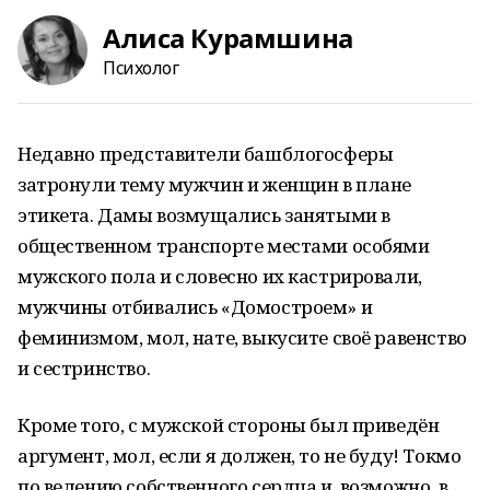
Алиса Курамшина
Психолог
Недавно представители башблогосферы
затронули тему мужчин и женщин в плане
этикета. Дамы возмущались занятыми в
общественном транспорте местами особями
мужского пола и словесно их кастрировали,
мужчины отбивались «Домостроем» и
феминизмом, мол, нате, выкусите своё равенство
и сестринство.
Кроме того, с мужской стороны был приведён
аргумент, мол, если я должен, то не буду! Токмо
по велению собственного сердца и, возможно, в