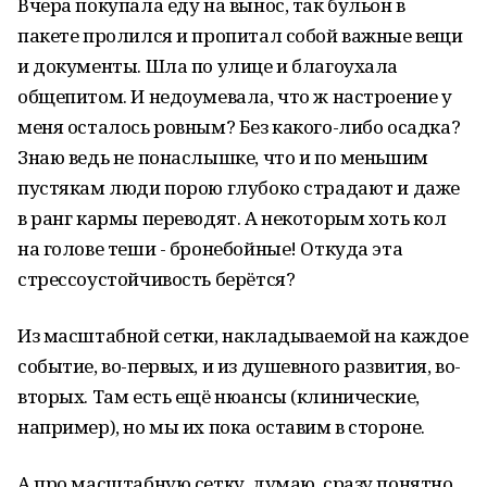
Вчера покупала еду на вынос, так бульон в
пакете пролился и пропитал собой важные вещи
и документы. Шла по улице и благоухала
общепитом. И недоумевала, что ж настроение у
меня осталось ровным? Без какого-либо осадка?
Знаю ведь не понаслышке, что и по меньшим
пустякам люди порою глубоко страдают и даже
в ранг кармы переводят. А некоторым хоть кол
на голове теши - бронебойные! Откуда эта
стрессоустойчивость берётся?
Из масштабной сетки, накладываемой на каждое
событие, во-первых, и из душевного развития, во-
вторых. Там есть ещё нюансы (клинические,
например), но мы их пока оставим в стороне.
А про масштабную сетку, думаю, сразу понятно.