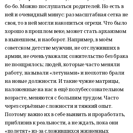
бо-бо. Можно послушаться родителей. Но есть в
ней и очевидный минус: раз масштабная сетка не
своя, то в ней могли накопиться огрехи. Что было
хорошо в прошлом веке, может стать архаизмом
в нынешнем, и наоборот. Например, в моём
советском детстве мужчин, не отслуживших в
армии, не очень уважали; сожительство без брака
не поощрялось; людей, которые часто меняли
работу, называли «летунами» и неохотно брали
на новые должности. И такие чужие матрицы,
наложенные на нас в ещё полубессознательном
возрасте, меняются с большим трудом. Часто
через серьёзные сложности и тяжкий опыт.
Поэтому важно их в себе выявить и проработать,
приблизив к реальности, а не ждать, пока они
«полетят» из-за сложившихся жизненных