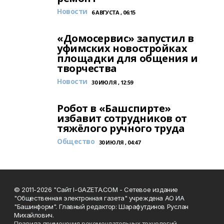
Новости
6 АВГУСТА , 06:15
«Домосервис» запустил в
уфимских новостройках
площадки для общения и
творчества
Новости
30 ИЮЛЯ , 12:59
Робот в «Башспирте»
избавит сотрудников от
тяжёлого ручного труда
Общество
30 ИЮЛЯ , 04:47
© 2011-2026 "Сайт I-GAZETA.COM - Сетевое издание
"Общественная электронная газета" учреждена АО ИА
"Башинформ". Главный редактор: Шарафутдинов Руслан
Михайлович.
Правила применения рекомендательных технологий