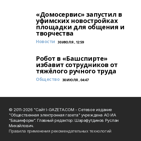
«Домосервис» запустил в
уфимских новостройках
площадки для общения и
творчества
Новости
30 ИЮЛЯ , 12:59
Робот в «Башспирте»
избавит сотрудников от
тяжёлого ручного труда
Общество
30 ИЮЛЯ , 04:47
© 2011-2026 "Сайт I-GAZETA.COM - Сетевое издание
"Общественная электронная газета" учреждена АО ИА
"Башинформ". Главный редактор: Шарафутдинов Руслан
Михайлович.
Правила применения рекомендательных технологий