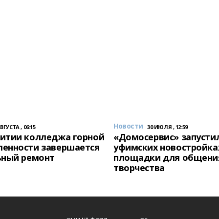
Новости
АВГУСТА , 06:15
30 ИЮЛЯ , 12:59
итии колледжа горной
«Домосервис» запустил
енности завершается
уфимских новостройка
ьный ремонт
площадки для общени
творчества