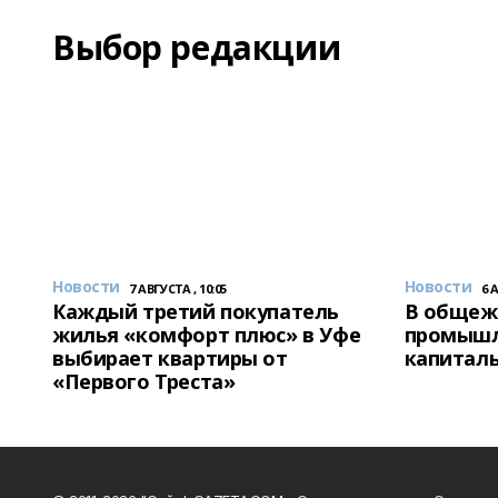
Выбор редакции
Новости
Новости
7 АВГУСТА , 10:05
6 
Каждый третий покупатель
В общеж
жилья «комфорт плюс» в Уфе
промышл
выбирает квартиры от
капитал
«Первого Треста»