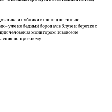
дожника и публики в наши дни сильно
к – уже не бедный бородач в блузе и беретке с
щий человек за монитором (и вовсе не
вления по-прежнему