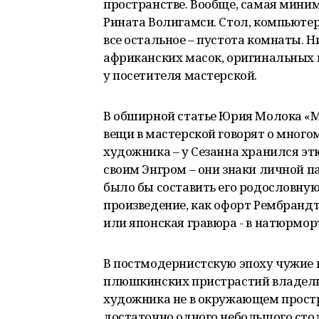
пространстве. Вообще, самая миним
Рината Волигамси. Стол, компьютер,
все остальное – пустота комнаты. Н
африканских масок, оригинальных в
у посетителя
В обширной статье Юрия Молока «М
вещи в мастерской говорят о много
художника – у Сезанна хранился эт
своим Энгром – они знаки личной п
было бы составить его родословную
произведение, как офорт Рембрандт
или японская гравюра - в натюрмор
В постмодернистскую эпоху чужие в
плюшкинских пристрастий владель
художника не в окружающем простра
достаточно одного небольшого стола