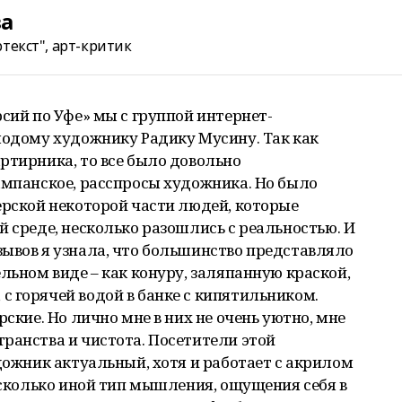
ва
текст", арт-критик
рсий по Уфе» мы с группой интернет-
лодому художнику Радику Мусину. Так как
ртирника, то все было довольно
ампанское, расспросы художника. Но было
ерской некоторой части людей, которые
й среде, несколько разошлись с реальностью. И
ывов я узнала, что большинство представляло
льном виде – как конуру, заляпанную краской,
 горячей водой в банке с кипятильником.
рские. Но лично мне в них не очень уютно, мне
ранства и чистота. Посетители этой
удожник актуальный, хотя и работает с акрилом
несколько иной тип мышления, ощущения себя в