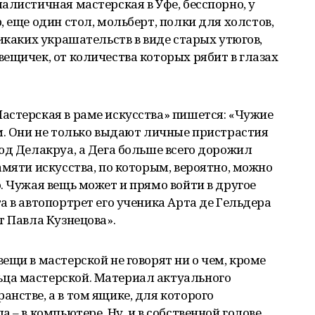
алистичная мастерская в Уфе, бесспорно, у
 еще один стол, мольберт, полки для холстов,
икаких украшательств в виде старых утюгов,
ещичек, от количества которых рябит в глазах
 мастерской.
астерская в раме искусства» пишется: «Чужие
м. Они не только выдают личные пристрастия
юд Делакруа, а Дега больше всего дорожил
амяти искусства, по которым, вероятно, можно
. Чужая вещь может и прямо войти в другое
а в автопортрет его ученика Арта де Гельдера
т Павла Кузнецова».
ещи в мастерской не говорят ни о чем, кроме
ца мастерской. Материал актуального
нстве, а в том ящике, для которого
 – в компьютере. Ну, и в собственной голове,