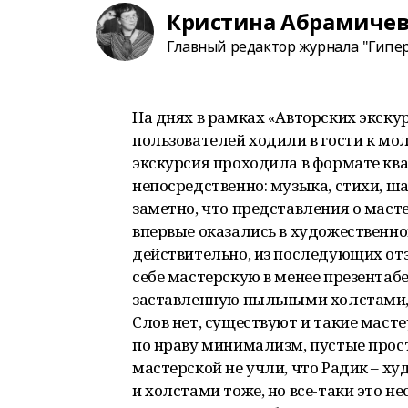
Кристина Абрамиче
Главный редактор журнала "Гипер
На днях в рамках «Авторских экску
пользователей ходили в гости к мо
экскурсия проходила в формате ква
непосредственно: музыка, стихи, ш
заметно, что представления о маст
впервые оказались в художественно
действительно, из последующих отз
себе мастерскую в менее презентабе
заставленную пыльными холстами, с
Слов нет, существуют и такие масте
по нраву минимализм, пустые прост
мастерской не учли, что Радик – х
и холстами тоже, но все-таки это 