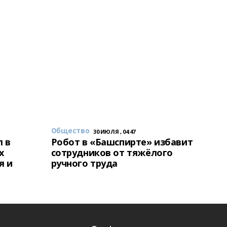
Общество
30 ИЮЛЯ , 04:47
 в
Робот в «Башспирте» избавит
х
сотрудников от тяжёлого
я и
ручного труда