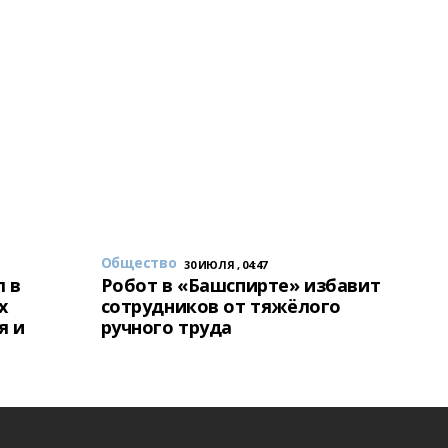
Общество
30 ИЮЛЯ , 04:47
 в
Робот в «Башспирте» избавит
х
сотрудников от тяжёлого
я и
ручного труда