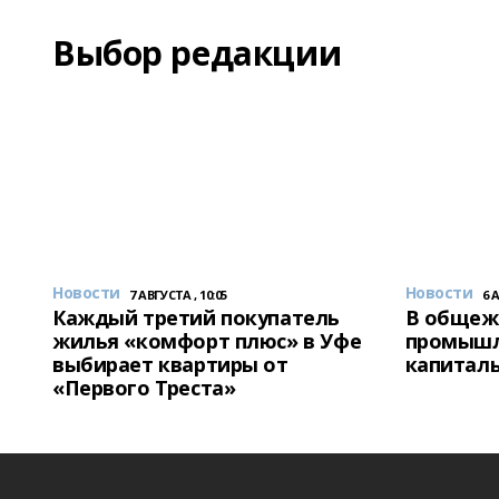
Выбор редакции
Новости
Новости
7 АВГУСТА , 10:05
6 
Каждый третий покупатель
В общеж
жилья «комфорт плюс» в Уфе
промышл
выбирает квартиры от
капитал
«Первого Треста»