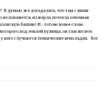
? Я думаю, все догадались, что там с ними
о не покажется, из жерла потекла огненная
илонскую башню! И – готово новое слово.
 которого под землей кузница, он там железо
и у него случаются технические неполадки. Вот