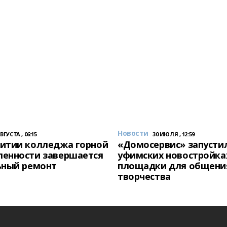
Новости
АВГУСТА , 06:15
30 ИЮЛЯ , 12:59
итии колледжа горной
«Домосервис» запустил
енности завершается
уфимских новостройка
ьный ремонт
площадки для общени
творчества