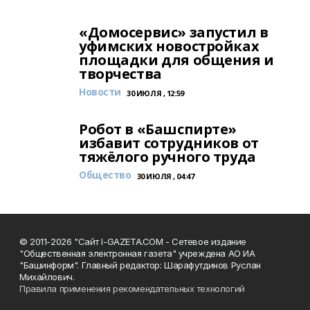
«Домосервис» запустил в
уфимских новостройках
площадки для общения и
творчества
Новости
30 ИЮЛЯ , 12:59
Робот в «Башспирте»
избавит сотрудников от
тяжёлого ручного труда
Общество
30 ИЮЛЯ , 04:47
© 2011-2026 "Сайт I-GAZETA.COM - Сетевое издание
"Общественная электронная газета" учреждена АО ИА
"Башинформ". Главный редактор: Шарафутдинов Руслан
Михайлович.
Правила применения рекомендательных технологий