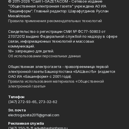
© 2011-2026 "Сайт I-GAZETA.COM - Сетевое издание
"Общественная электронная газета" учреждена АО ИА
"Башинформ". Главный редактор: Шарафутдинов Руслан
Михайлович.
Правила применения рекомендательных технологий
Свидетельство о регистрации СМИ № ФС77-50803 от
27.07.2012 выдано Федеральной службой по надзору в сфере
связи, информационных технологий и массовых
коммуникаций.
18+ запрещено для детей.
Об использовании персональных данных
Общественная электрогазета - правопреемница первой
электронной газеты Башкортостана «БАШвестЪ» (издается
ОАО ИА «Башинформ» с 2001 года).
Правила использования материалов «Общественной
электронной газеты»
Телефон
(347) 272-93-65, 273-32-62
Эл. почта
electrogazeta2011@gmail.com
Рекламная служба
(347) 250-11-11 adv@bashinform.ru