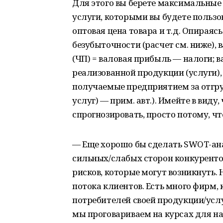
Для этого вы берете максимальные 
услуги, которыми вы будете пользо
оптовая цена товара и т.д. Опираяс
безубыточности (расчет см. ниже),
(ЧП) = валовая прибыль — налоги; 
реализованной продукции (услуги),
получаемые предприятием за отгр
услуг) — прим. авт.). Имейте в виду
спрогнозировать, просто потому, что
— Еще хорошо бы сделать SWOT-ана
сильных/слабых сторон конкурентов 
рисков, которые могут возникнуть.
потока клиентов. Есть много фирм,
потребителей своей продукции/услу
мы проговариваем на курсах для 