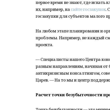
первое время не знают, где искать 
их, например, на
сайте госзакупок
.
госзакупки для субъектов малого 
На любом этапе планирования и орг
проблемы. Например, не каждый см
проекта.
— Специалисты нашего Центра ко
разным направлениям, начиная от 
антикризисным консалтингом, сове
Царев. — На то мы и центр поддер
Расчет точки безубыточности пр
Точка безубыточности — это миним