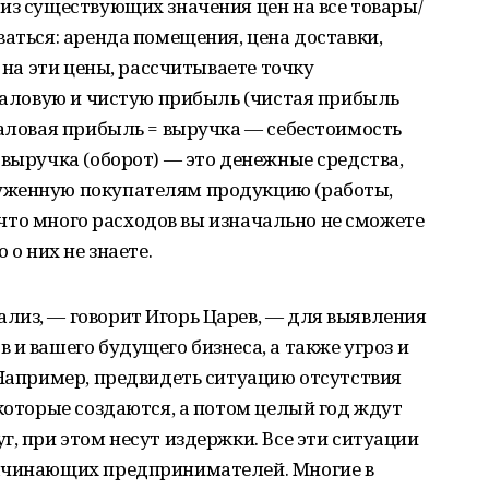
из существующих значения цен на все товары/
ваться: аренда помещения, цена доставки,
ь на эти цены, рассчитываете точку
 валовую и чистую прибыль (чистая прибыль
валовая прибыль = выручка — себестоимость
 выручка (оборот) — это денежные средства,
уженную покупателям продукцию (работы,
, что много расходов вы изначально не сможете
 о них не знаете.
лиз, — говорит Игорь Царев, — для выявления
и вашего будущего бизнеса, а также угроз и
 Например, предвидеть ситуацию отсутствия
 которые создаются, а потом целый год ждут
г, при этом несут издержки. Все эти ситуации
начинающих предпринимателей. Многие в