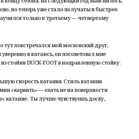
 к концу сезона, на следующий год выяснилось,
ово, но теперь уже стало получаться быстрее.
научился только к третьему — четвертому
но тут повстречался мой московский друг,
к уверенно я катаюсь, он посоветовал мне
 из стойки DUCK-FOOT в направленную стойку.
ьшую скорость катания. Стиль катания
мин «карвить» — ехать не на поверхности
рое» катание. Ты лучше чувствуешь доску,