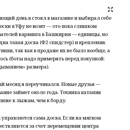
ующий день я стоял в магазине и выбирал себе
оски в Уфу не возят — это пока слишком
вателей карвинга в Башкирии — единицы, но
одна такая доска (Ф2 спидстер) и крепления.
инки, так как в продаже их не было вообще, а
лось (боты надо примерять перед покупкой:
адыванием» размера).
ый месяц я переучивался. Новые друзья —
ание займет около года. Техника катания
лиже к лыжам, чем к борду.
ак управляется сама доска. Если на мягком
ествляются за счет перемещения центра