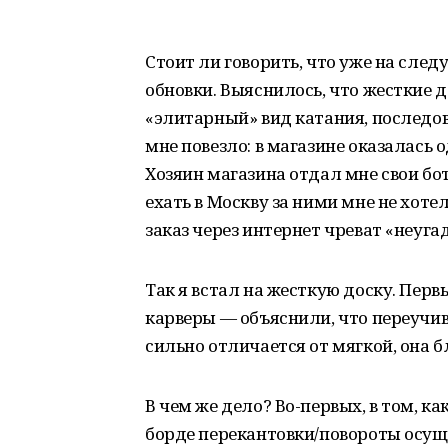
Стоит ли говорить, что уже на след
обновки. Выяснилось, что жесткие д
«элитарный» вид катания, последо
мне повезло: в магазине оказалась 
Хозяин магазина отдал мне свои бот
ехать в Москву за ними мне не хоте
заказ через интернет чреват «неуг
Так я встал на жесткую доску. Перв
карверы — объяснили, что переучив
сильно отличается от мягкой, она б
В чем же дело? Во-первых, в том, к
борде перекантовки/повороты осущ