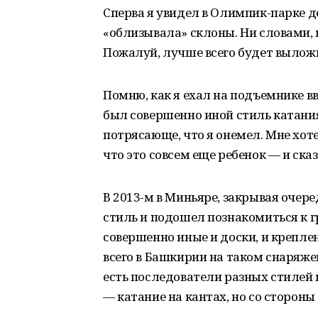
Сперва я увидел в Олимпик-парке де
«облизывала» склоны. Ни словами, н
Пожалуй, лучше всего будет выложи
Помню, как я ехал на подъемнике вве
был совершенно иной стиль катания
потрясающе, что я онемел. Мне хоте
что это совсем еще ребенок — и сказа
В 2013-м в Миньяре, закрывая очер
стиль и подошел познакомиться к г
совершенно иные и доски, и креплен
всего в Башкирии на таком снаряжен
есть последователи разных стилей к
— катание на кантах, но со стороны