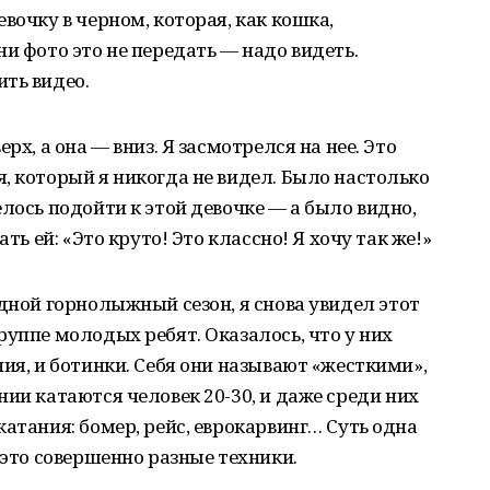
вочку в черном, которая, как кошка,
и фото это не передать — надо видеть.
ть видео.
рх, а она — вниз. Я засмотрелся на нее. Это
, который я никогда не видел. Было настолько
лось подойти к этой девочке — а было видно,
ть ей: «Это круто! Это классно! Я хочу так же!»
едной горнолыжный сезон, я снова увидел этот
руппе молодых ребят. Оказалось, что у них
ия, и ботинки. Себя они называют «жесткими»,
ии катаются человек 20-30, и даже среди них
атания: бомер, рейс, еврокарвинг… Суть одна
 это совершенно разные техники.