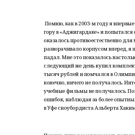
Помню, как в 2003-м году я впервые
гору в «Аджигардаке» и попытался 
оказалось противоестественно для 
разворачивало корпусом вперед, я 
падал. Мне это показалось настольк
следующий же день купил комплект
тысяч рублей и помчался в Олимпик
конечно, ничего не получалось. Ин
учебные фильмы не получалось. По
ошибок, наблюдая за более опытным
в Уфе сноубордиста Альберта Хакиму