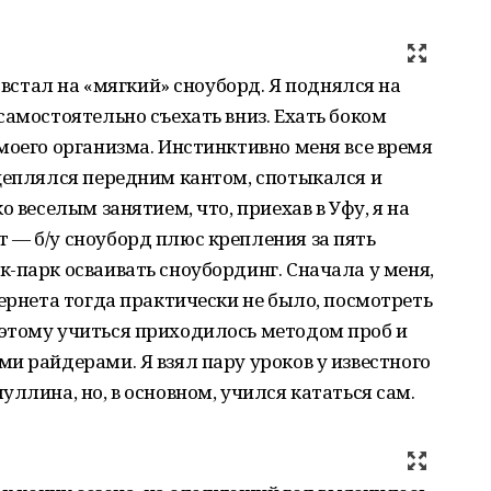
 встал на «мягкий» сноуборд. Я поднялся на
самостоятельно съехать вниз. Ехать боком
моего организма. Инстинктивно меня все время
цеплялся передним кантом, спотыкался и
о веселым занятием, что, приехав в Уфу, я на
 — б/у сноуборд плюс крепления за пять
-парк осваивать сноубординг. Сначала у меня,
тернета тогда практически не было, посмотреть
этому учиться приходилось методом проб и
и райдерами. Я взял пару уроков у известного
ллина, но, в основном, учился кататься сам.