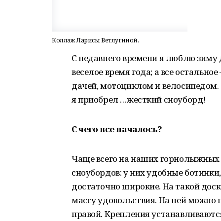
Коллаж Ларисы Ветлугиной.
С недавнего времени я люблю зиму 
веселое время года; а все остально
дачей, мотоциклом и велосипедом. Т
я приобрел …жесткий сноуборд!
С чего все началось?
Чаще всего на наших горнолыжных
сноубордов: у них удобные ботинки,
достаточно широкие. На такой доск
массу удовольствия. На ней можно п
правой. Крепления устанавливаются 