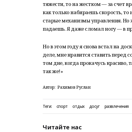
тяжести, то на жестком — за счет 
как только набираешь скорость, т
старые механизмы управления. Но ж
падаешь. Я даже сломал ногу — в п
Но в этом году я снова встал на дос
деле, мне нравится ставить перед с
том дне, когда прокачусь красиво, та
так же!»
Автор:
Рахимов Руслан
Теги:
спорт
отдых
досуг
развлечения
Читайте нас