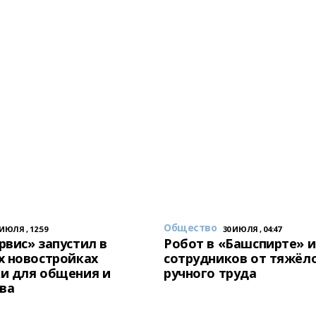
Общество
 ИЮЛЯ , 12:59
30 ИЮЛЯ , 04:47
вис» запустил в
Робот в «Башспирте» 
х новостройках
сотрудников от тяжёл
и для общения и
ручного труда
ва