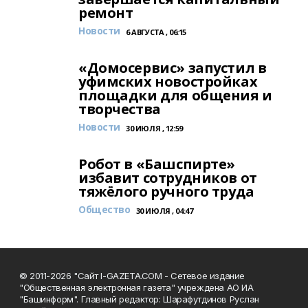
ремонт
Новости
6 АВГУСТА , 06:15
«Домосервис» запустил в
уфимских новостройках
площадки для общения и
творчества
Новости
30 ИЮЛЯ , 12:59
Робот в «Башспирте»
избавит сотрудников от
тяжёлого ручного труда
Общество
30 ИЮЛЯ , 04:47
© 2011-2026 "Сайт I-GAZETA.COM - Сетевое издание
"Общественная электронная газета" учреждена АО ИА
"Башинформ". Главный редактор: Шарафутдинов Руслан