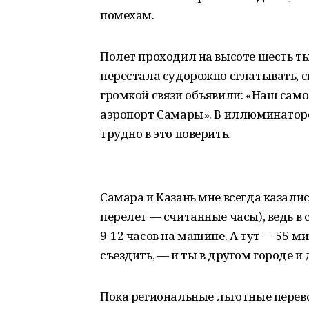
помехам.
Полет проходил на высоте шесть ты
перестала судорожно сглатывать, сп
громкой связи объявили: «Наш сам
аэропорт Самары». В иллюминаторе
трудно в это поверить.
Самара и Казань мне всегда казали
перелет — считанные часы), ведь в 
9-12 часов на машине. А тут — 55 м
съездить, — и ты в другом городе и 
Пока региональные льготные перев