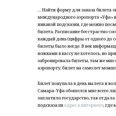
… Найти форму для заказа билета о
международного аэропорта «Уфа» ве
никакой подсказки, где можно пос
билета. Расписание бесстрастно со
каждый день (цифры от одного до се
билеты было негде. В век информа
ножками в кассу не хотелось, но пр
забронировала билеты, там же мне с
аэропорту, билет на самолет можно 
Билет покупала в день вылета и вол
Самара–Уфа обошелся мне всего ли
заплатило государство, так отдала б
подсказали
адрес в интернете
, где