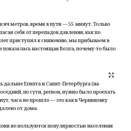
сяч метров, время в пути — 55 минут. Только
асая себя от перепадов давления, как по
олет приступил к снижению, мы прибываем в
 показалась настоящая Волга, почему-то было
сь дальше Египта и Санкт-Петербурга (на
соседний, по сути, регион, нужно было проехать
инут, часа не прошло — это как в Черниковку
далеко от дома.
озки не пользуются популярностью населения