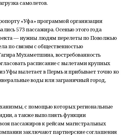
агрузка самолетов.
ропорту «Уфа» программой организации
ались 573 пассажира. Осенью этого года
оекта — нужны людям перелеты по Поволжью
ела по связям с общественностью
Тагира Мухаметшина, востребованность
согласовать расписание с вылетами крупных
из Уфы вылетает в Пермь и прибывает точно ко
инеральные воды или заграничный город,
еханизмы, с помощью которых региональные
идии, а также выполнять функции
двозя пассажиров к рейсам магистральных
компании заключают партнерские соглашения