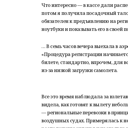
Что интересно — в кассе дали расп
потом я получила посадочный тало
обязателен к предъявлению на рег
ноутбуки и показывать его в своей п
… В семь часов вечера выехала в аэ
«Процедура регистрации начинается
билете, стандартно, впрочем, для в
из-за низкой загрузки самолета.
Все это время наблюдала за взле
видела, как готовят к вылету небол
— региональные перевозки в принц
воздушных судах. Примерялась к не