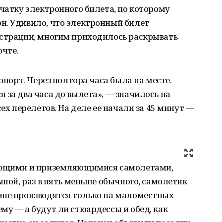
ечатку электронного билета, по которому
н. Удивило, что электронный билет
истрации, многим приходилось раскрывать
очте.
ропорт. Через полтора часа была на месте.
 за два часа до вылета», — значилось на
сех перелетов. На деле ее начали за 45 минут —
тающими и приземляющимися самолетами,
ьшой, раз в пять меньше обычного, самолетик
ипе производятся только на маломестных
му — а будут ли стюардессы и обед, как