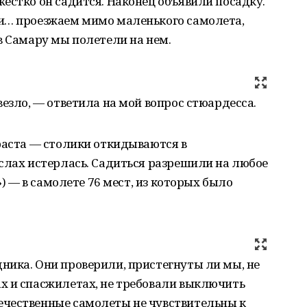
естко он садится. Наконец объявили посадку.
и… проезжаем мимо маленького самолета,
в Самару мы полетели на нем.
езло, — ответила на мой вопрос стюардесса.
раста — столики откидываются в
слах истерлась. Садиться разрешили на любое
») — в самолете 76 мест, из которых было
ника. Они проверили, пристегнуты ли мы, не
х и спасжилетах, не требовали выключить
чественные самолеты не чувствительны к