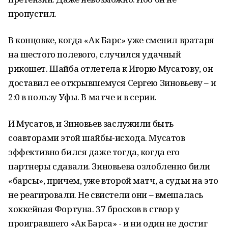
пропустил.
В концовке, когда «Ак Барс» уже сменил вратаря
на шестого полевого, случился удачный
рикошет. Шайба отлетела к Игорю Мусатову, он
доставил ее открывшемуся Сергею Зиновьеву – и
2:0 в пользу Уфы. В матче и в серии.
И Мусатов, и Зиновьев заслужили быть
соавторами этой шайбы-исхода. Мусатов
эффективно бился даже тогда, когда его
партнеры сдавали. Зиновьева озлобленно били
«барсы», причем, уже второй матч, а судьи на это
не реагировали. Не свистели они – вмешалась
хоккейная Фортуна. 37 бросков в створ у
проигравшего «Ак Барса» - и ни один не достиг