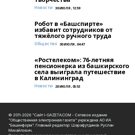
Новости
30 ИЮЛЯ , 12:59
Робот в «Башспирте»
избавит сотрудников от
тяжёлого ручного труда
Общество
30 ИЮЛЯ , 04:47
«Ростелеком»: 76-летняя
пенсионерка из башкирского
села выиграла путешествие
в Калининград
Новости
28 ИЮЛЯ , 05:53
© 2011-2026 "Сайт I-GAZETA.COM - Сетевое издание
"Общественная электронная газета" учреждена АО ИА
"Башинформ". Главный редактор: Шарафутдинов Руслан
Михайлович.