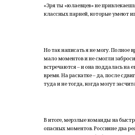
«Зря ты «юлаевцев» не привлекаешь
классных парней, которые умеют иг
Но так написать я не могу. Полное 
мало моментов и не смогли заброси
встречаются – и она поддалась на е
время. На раскатке – да, после сдвиг
туда и не тогда, когда могут засчита
В итоге, мерзлые команды на быстр
опасных моментов. Россияне два ре