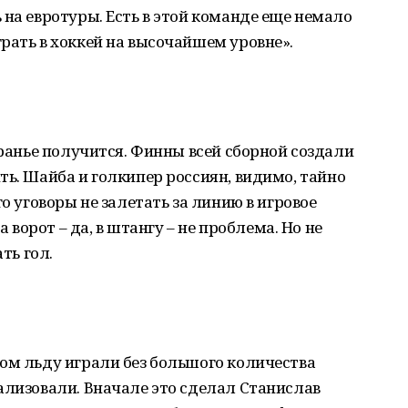
 на евротуры. Есть в этой команде еще немало
рать в хоккей на высочайшем уровне».
вранье получится. Финны всей сборной создали
ть. Шайба и голкипер россиян, видимо, тайно
го уговоры не залетать за линию в игровое
а ворот – да, в штангу – не проблема. Но не
ть гол.
ом льду играли без большого количества
ализовали. Вначале это сделал Станислав