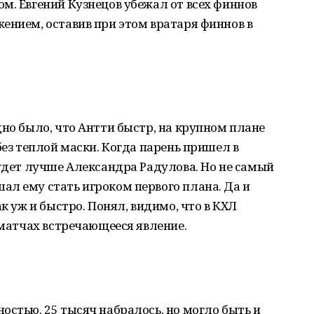
м. Евгений Кузнецов убежал от всех финнов
ением, оставив при этом вратаря финнов в
дно было, что Антти быстр, на крупном плане
без теплой маски. Когда парень пришел в
будет лучше Александра Радулова. Но не самый
л ему стать игроком первого плана. Да и
ак уж и быстро. Понял, видимо, что в КХЛ
 матчах встречающееся явление.
остью. 25 тысяч набралось, но могло быть и