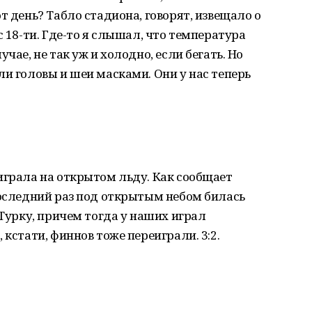
т день? Табло стадиона, говорят, извещало о
с 18-ти. Где-то я слышал, что температура
чае, не так уж и холодно, если бегать. Но
ли головы и шеи масками. Они у нас теперь
играла на открытом льду. Как сообщает
последний раз под открытым небом билась
 Турку, причем тогда у наших играл
 кстати, финнов тоже переиграли. 3:2.