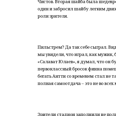
Чистов. Вторая шайба была шедевро
один и забросил шайбу легким движ
роли зрителя.
Пильстрем? Да так себе сыграл. Ви
мы увидели, что играл, как мужик, 
«Салават Юлаев», я думал, что он 
первоклассный бросок финна помеша
бегать Антти со временем стал не т
полная самоотдача – это не во всех
Зрители стадион заполнили не полн