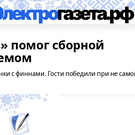
» помог сборной
ремом
нки с финнами. Гости победили при не само