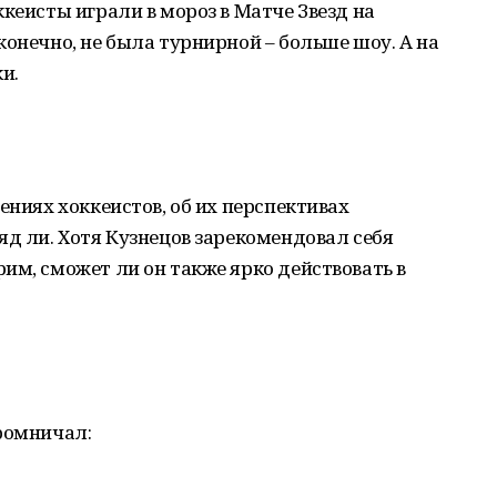
кеисты играли в мороз в Матче Звезд на
конечно, не была турнирной – больше шоу. А на
ки.
ениях хоккеистов, об их перспективах
яд ли. Хотя Кузнецов зарекомендовал себя
им, сможет ли он также ярко действовать в
ромничал: