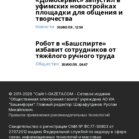
уфимских новостройках
площадки для общения и
творчества
Новости
30 ИЮЛЯ , 12:59
Робот в «Башспирте»
избавит сотрудников от
тяжёлого ручного труда
Общество
30 ИЮЛЯ , 04:47
© 2011-2026 "Сайт I-GAZETA.COM - Сетевое издание
"Общественная электронная газета" учреждена АО ИА
"Башинформ". Главный редактор: Шарафутдинов Руслан
Михайлович.
Правила применения рекомендательных технологий
Свидетельство о регистрации СМИ № ФС77-50803 от
27.07.2012 выдано Федеральной службой по надзору в сфере
связи, информационных технологий и массовых