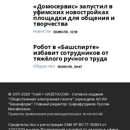
«Домосервис» запустил в
уфимских новостройках
площадки для общения и
творчества
Новости
30 ИЮЛЯ , 12:59
Робот в «Башспирте»
избавит сотрудников от
тяжёлого ручного труда
Общество
30 ИЮЛЯ , 04:47
© 2011-2026 "Сайт I-GAZETA.COM - Сетевое издание
"Общественная электронная газета" учреждена АО ИА
"Башинформ". Главный редактор: Шарафутдинов Руслан
Михайлович.
Правила применения рекомендательных технологий
Свидетельство о регистрации СМИ № ФС77-50803 от
27.07.2012 выдано Федеральной службой по надзору в сфере