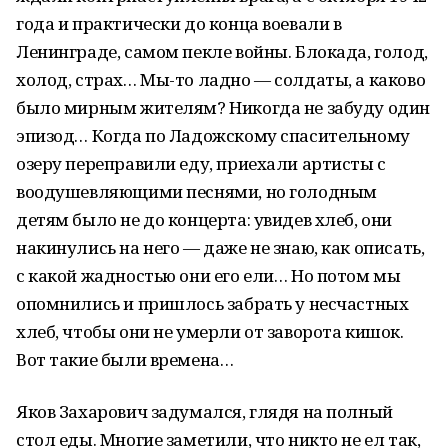
года и практически до конца воевали в
Ленинграде, самом пекле войны. Блокада, голод,
холод, страх… Мы-то ладно — солдаты, а каково
было мирным жителям? Никогда не забуду один
эпизод… Когда по Ладожскому спасительному
озеру переправили еду, приехали артисты с
воодушевляющими песнями, но голодным
детям было не до концерта: увидев хлеб, они
накинулись на него — даже не знаю, как описать,
с какой жадностью они его ели… Но потом мы
опомнились и пришлось забрать у несчастных
хлеб, чтобы они не умерли от заворота кишок.
Вот такие были времена…
Яков Захарович задумался, глядя на полный
стол еды. Многие заметили, что никто не ел так,