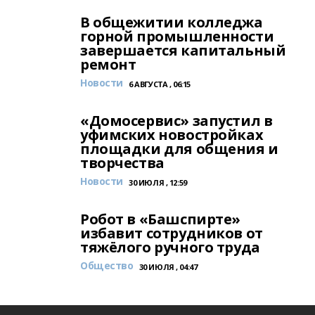
В общежитии колледжа
горной промышленности
завершается капитальный
ремонт
Новости
6 АВГУСТА , 06:15
«Домосервис» запустил в
уфимских новостройках
площадки для общения и
творчества
Новости
30 ИЮЛЯ , 12:59
Робот в «Башспирте»
избавит сотрудников от
тяжёлого ручного труда
Общество
30 ИЮЛЯ , 04:47