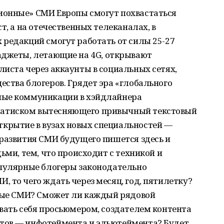
ионные» СМИ Европы смогут похвастаться
т, а на отечественных телеканалах, в
 редакций смогут работать от силы 25-27
аджеты, летающие на 4G, открывают
иста через аккаунты в социальных сетях,
ства блогеров. Грядет эра «глобального
ные коммуникации в хэйдлайнера
атиском вытесняющего привычный текстовый
крытие в вузах новых специальностей —
 развития СМИ будущего пишется здесь и
ьми, тем, что происходит с техникой и
опулярные блогеры законодательно
 то чего ждать через месяц, год, пятилетку?
жные СМИ? Сможет ли каждый рядовой
вать себя просьюмером, создателем контента
тов — инфотеймента и эдьютеймента? Будет