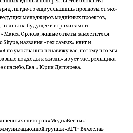
санных вдоль и поперек листов блокнота —
 вряд ли где-то еще услышишь прогнозы от экс-
ы ведущих менеджеров медийных проектов,
ов, планы на будущее и страхи самого
о» Макса Орлова, живые ответы заместителя
 Skype, названия «тех самых» книг и
 «Я по умолчанию ненавижу вас, потому что мы
разные подходы к жизни» из уст застрельщика
спасибо, Ева!» Юрия Дегтярева.
лашенных спикеров «МедиаВесны»:
оммуникационной группы «АГТ» Вячеслав