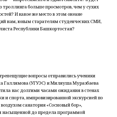
о троллинга больше просмотров, чем у сухих
стей? И какое же место в этом океане
щий нам, юным старателям студенческих СМИ,
листа Республики Башкортостан?
вотрепещущие вопросы отправились ученики
а Галлямова (УГУЭС) и Миляуша Муразбаева
етила нас долгими часами ожидания в стенах
 и спорта, импровизированной экскурсией по
 воздухом санатория «Сосновый бор»,
и насыщенной до предела программой