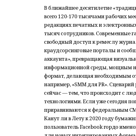
В ближайшее десятилетие «традиц
всего 120-170 тысячами рабочих мес
редакциях печатных и электронных
тысяч сотрудников.
Современные г
свободный доступ к ремеслу журнал
краудсорсинговые порталы и сообще
аккаунта», превращающая визуаль
информационной среды, мощным н
формат, делающая необходимым от
например, «SMM для PR». Сценарий
сейчас — тем, что происходит с люд
технологиями. Если уже сегодня п
приравниваются к федеральным СМИ,
Канут ли в Лету к 2020 году бума
пользователь Facebook гордо имено
для новых интегрированных форма