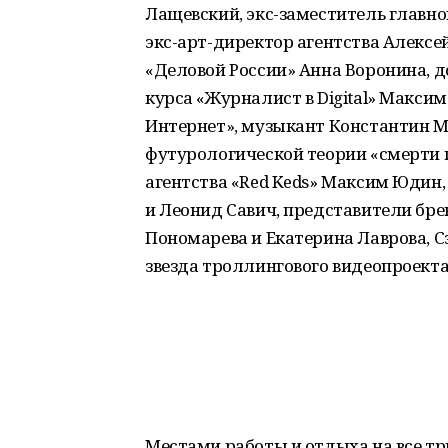
Лащевский, экс-заместитель главно
экс-арт-директор агентства Алексе
«Деловой России» Анна Воронина, 
курса «Журналист в Digital» Максим
Интернет», музыкант Константин Ма
футурологической теории «смерти
агентства «Red Keds» Максим Юдин,
и Леонид Савич, представители бре
Пономарева и Екатерина Лаврова, С
звезда троллингового видеопроекта «
Местами работы и отдыха на все т