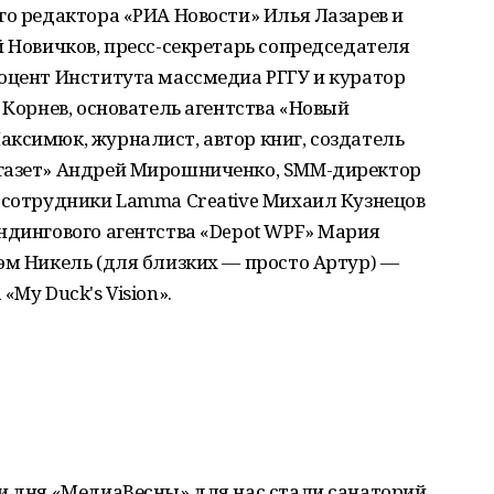
го редактора «РИА Новости» Илья Лазарев и
й Новичков, пресс-секретарь сопредседателя
доцент Института массмедиа РГГУ и куратор
 Корнев, основатель агентства «Новый
ксимюк, журналист, автор книг, создатель
 газет» Андрей Мирошниченко, SMM-директор
 сотрудники Lamma Creative Михаил Кузнецов
ндингового агентства «Depot WPF» Мария
эм Никель (для близких — просто Артур) —
My Duck's Vision».
ри дня «МедиаВесны» для нас стали санаторий