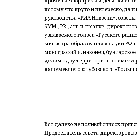
приятные сюрпризы и десятки испи
потому что круто и интересно, да и
руководства «РИА Новости», совет
SMM-, PR-, art- и creative- директор
узнаваемого голоса «Русского ради
министра образования и науки РФ по
монографий и, наконец, бунтарское
делим одну территорию, но имеем 
нашумевшего ютубовского «Большое 
Вот далеко не полный список приг
Председатель совета директоров к