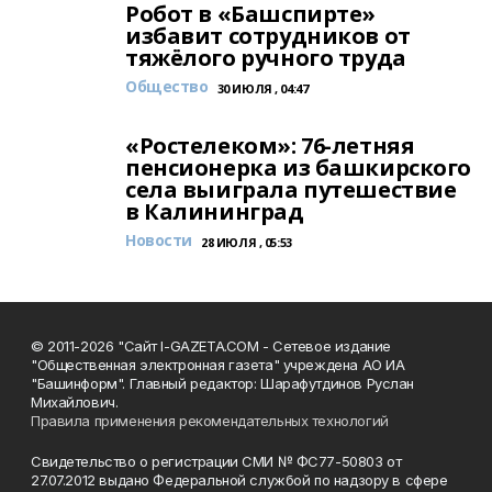
Робот в «Башспирте»
избавит сотрудников от
тяжёлого ручного труда
Общество
30 ИЮЛЯ , 04:47
«Ростелеком»: 76-летняя
пенсионерка из башкирского
села выиграла путешествие
в Калининград
Новости
28 ИЮЛЯ , 05:53
© 2011-2026 "Сайт I-GAZETA.COM - Сетевое издание
"Общественная электронная газета" учреждена АО ИА
"Башинформ". Главный редактор: Шарафутдинов Руслан
Михайлович.
Правила применения рекомендательных технологий
Свидетельство о регистрации СМИ № ФС77-50803 от
27.07.2012 выдано Федеральной службой по надзору в сфере