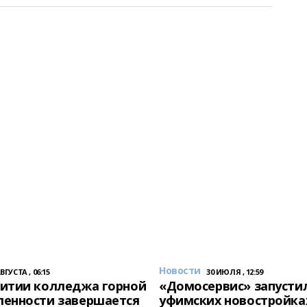
Новости
АВГУСТА , 06:15
30 ИЮЛЯ , 12:59
итии колледжа горной
«Домосервис» запустил
енности завершается
уфимских новостройка