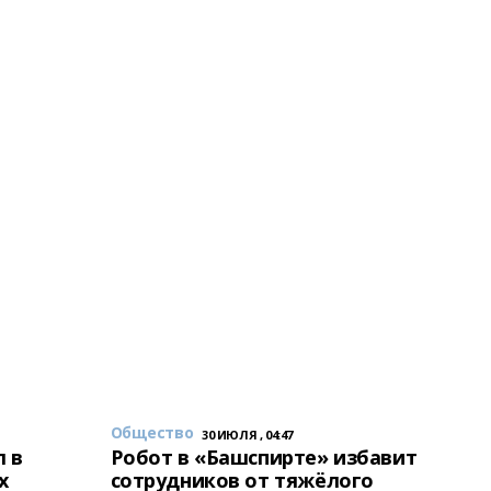
Общество
30 ИЮЛЯ , 04:47
 в
Робот в «Башспирте» избавит
х
сотрудников от тяжёлого