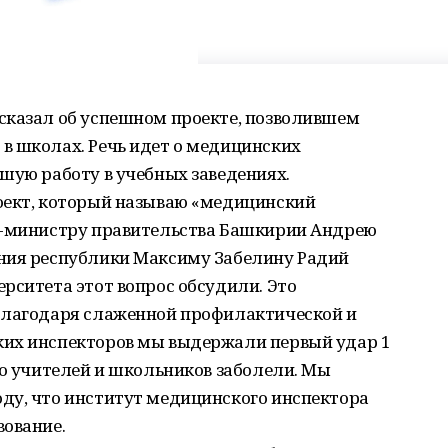
сказал об успешном проекте, позволившем
в школах. Речь идет о медицинских
шую работу в учебных заведениях.
оект, который называю «медицинский
р-министру правительства Башкирии Андрею
ния республики Максиму Забелину Радий
рситета этот вопрос обсудили. Это
Благодаря слаженной профилактической и
ких инспекторов мы выдержали первый удар 1
во учителей и школьников заболели. Мы
ду, что институт медицинского инспектора
вование.