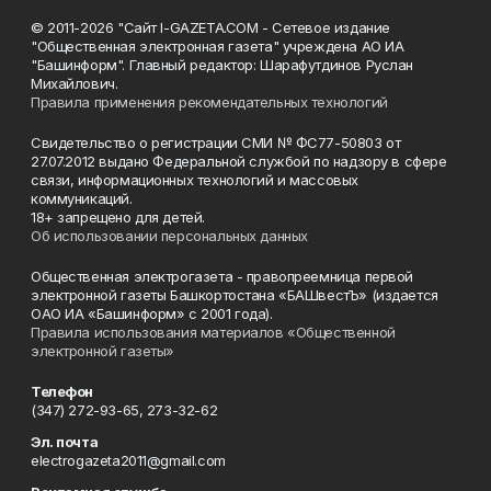
© 2011-2026 "Сайт I-GAZETA.COM - Сетевое издание
"Общественная электронная газета" учреждена АО ИА
"Башинформ". Главный редактор: Шарафутдинов Руслан
Михайлович.
Правила применения рекомендательных технологий
Свидетельство о регистрации СМИ № ФС77-50803 от
27.07.2012 выдано Федеральной службой по надзору в сфере
связи, информационных технологий и массовых
коммуникаций.
18+ запрещено для детей.
Об использовании персональных данных
Общественная электрогазета - правопреемница первой
электронной газеты Башкортостана «БАШвестЪ» (издается
ОАО ИА «Башинформ» с 2001 года).
Правила использования материалов «Общественной
электронной газеты»
Телефон
(347) 272-93-65, 273-32-62
Эл. почта
electrogazeta2011@gmail.com