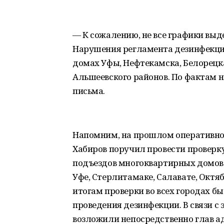
— К сожалению, не все графики вы
Нарушения регламента дезинфекци
домах Уфы, Нефтекамска, Белорецк
Альшеевского районов. По фактам
письма.
Напомним, на прошлом оперативном
Хабиров поручил провести проверку
подъездов многоквартирных домов. 
Уфе, Стерлитамаке, Салавате, Октя
итогам проверки во всех городах 
проведения дезинфекции. В связи с
возложили непосредственно глав а