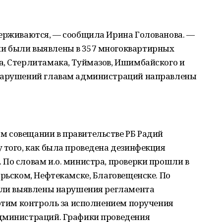
держиваются, — сообщила Ирина Голованова. —
и были выявлены в 357 многоквартирных
а, Стерлитамака, Туймазов, Ишимбайского и
 нарушений главам администраций направлены
 совещании в правительстве РБ Радий
 того, как была проведена дезинфекция
По словам и.о. министра, проверки прошли в
брьском, Нефтекамске, Благовещенске. По
были выявлены нарушения регламента
 этим контроль за исполнением поручения
дминистраций. Графики проведения