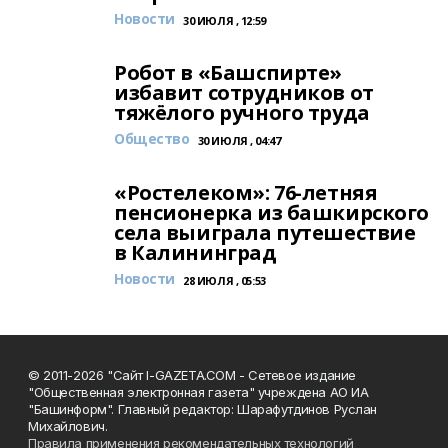
Новости
30 ИЮЛЯ , 12:59
Робот в «Башспирте»
избавит сотрудников от
тяжёлого ручного труда
Общество
30 ИЮЛЯ , 04:47
«Ростелеком»: 76-летняя
пенсионерка из башкирского
села выиграла путешествие
в Калининград
Новости
28 ИЮЛЯ , 05:53
© 2011-2026 "Сайт I-GAZETA.COM - Сетевое издание
"Общественная электронная газета" учреждена АО ИА
"Башинформ". Главный редактор: Шарафутдинов Руслан
Михайлович.
Правила применения рекомендательных технологий