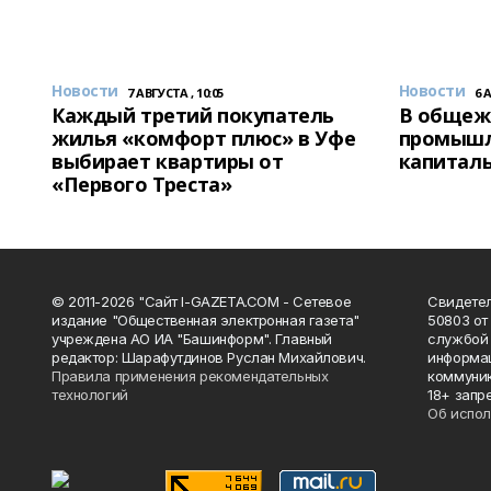
Новости
Новости
7 АВГУСТА , 10:05
6 
Каждый третий покупатель
В общеж
жилья «комфорт плюс» в Уфе
промышл
выбирает квартиры от
капитал
«Первого Треста»
© 2011-2026 "Сайт I-GAZETA.COM - Сетевое
Свидете
издание "Общественная электронная газета"
50803 от
учреждена АО ИА "Башинформ". Главный
службой 
редактор: Шарафутдинов Руслан Михайлович.
информац
Правила применения рекомендательных
коммуник
технологий
18+ запр
Об испол