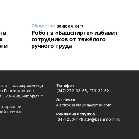
Общество
30 ИЮЛЯ , 04:47
 в
Робот в «Башспирте» избавит
х
сотрудников от тяжёлого
я и
ручного труда
ета - правопреемница
Телефон
ты Башкортостана
(347) 272-93-65, 273-32-62
АО ИА «Башинформ» с
Эл. почта
electrogazeta2011@gmail.com
материалов
ной газеты»
Рекламная служба
(347) 250-11-11 adv@bashinform.ru