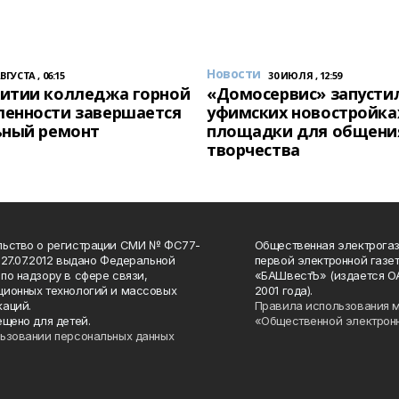
Новости
АВГУСТА , 06:15
30 ИЮЛЯ , 12:59
итии колледжа горной
«Домосервис» запустил
енности завершается
уфимских новостройка
ьный ремонт
площадки для общени
творчества
льство о регистрации СМИ № ФС77-
Общественная электрогаз
 27.07.2012 выдано Федеральной
первой электронной газе
по надзору в сфере связи,
«БАШвестЪ» (издается О
ионных технологий и массовых
2001 года).
аций.
Правила использования 
ещено для детей.
«Общественной электрон
ьзовании персональных данных