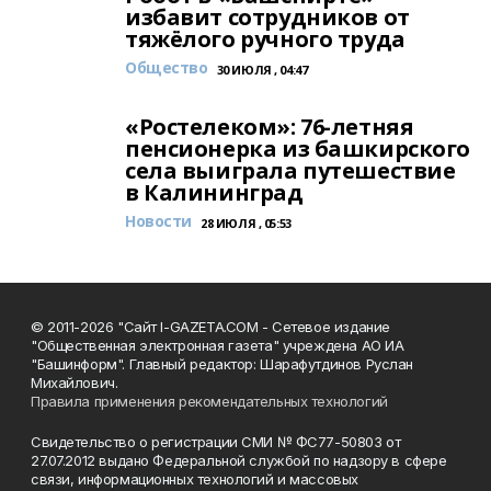
избавит сотрудников от
тяжёлого ручного труда
Общество
30 ИЮЛЯ , 04:47
«Ростелеком»: 76-летняя
пенсионерка из башкирского
села выиграла путешествие
в Калининград
Новости
28 ИЮЛЯ , 05:53
© 2011-2026 "Сайт I-GAZETA.COM - Сетевое издание
"Общественная электронная газета" учреждена АО ИА
"Башинформ". Главный редактор: Шарафутдинов Руслан
Михайлович.
Правила применения рекомендательных технологий
Свидетельство о регистрации СМИ № ФС77-50803 от
27.07.2012 выдано Федеральной службой по надзору в сфере
связи, информационных технологий и массовых