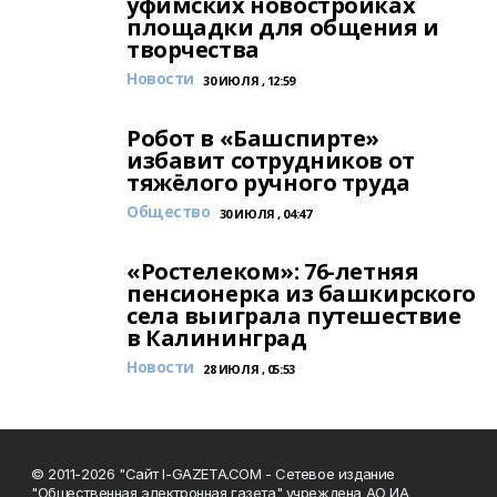
уфимских новостройках
площадки для общения и
творчества
Новости
30 ИЮЛЯ , 12:59
Робот в «Башспирте»
избавит сотрудников от
тяжёлого ручного труда
Общество
30 ИЮЛЯ , 04:47
«Ростелеком»: 76-летняя
пенсионерка из башкирского
села выиграла путешествие
в Калининград
Новости
28 ИЮЛЯ , 05:53
© 2011-2026 "Сайт I-GAZETA.COM - Сетевое издание
"Общественная электронная газета" учреждена АО ИА