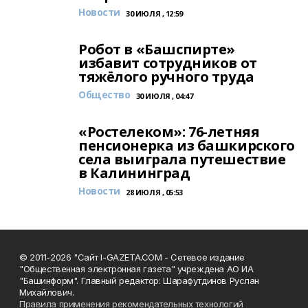
Новости
30 ИЮЛЯ , 12:59
Робот в «Башспирте»
избавит сотрудников от
тяжёлого ручного труда
Общество
30 ИЮЛЯ , 04:47
«Ростелеком»: 76-летняя
пенсионерка из башкирского
села выиграла путешествие
в Калининград
Новости
28 ИЮЛЯ , 05:53
© 2011-2026 "Сайт I-GAZETA.COM - Сетевое издание
"Общественная электронная газета" учреждена АО ИА
"Башинформ". Главный редактор: Шарафутдинов Руслан
Михайлович.
Правила применения рекомендательных технологий