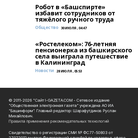
Робот в «Башспирте»
избавит сотрудников от
тяжёлого ручного труда
Общество
30 ИЮЛЯ , 04:47
«Ростелеком»: 76-летняя
пенсионерка из башкирского
села выиграла путешествие
в Калининград
Новости
28 ИЮЛЯ , 05:53
© 2011-2026 "Сайт I-GAZETA.COM - Сетевое издание
"Общественная электронная газета" учреждена АО ИА
"Башинформ". Главный редактор: Шарафутдинов Руслан
Михайлович.
Правила применения рекомендательных технологий
Свидетельство о регистрации СМИ № ФС77-50803 от
27.07.2012 выдано Федеральной службой по надзору в сфере