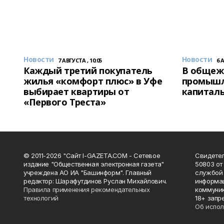
Новости
Новости
7 АВГУСТА , 10:05
6 
Каждый третий покупатель
В общеж
жилья «комфорт плюс» в Уфе
промышл
выбирает квартиры от
капитал
«Первого Треста»
© 2011-2026 "Сайт I-GAZETA.COM - Сетевое
Свидете
издание "Общественная электронная газета"
50803 от
учреждена АО ИА "Башинформ". Главный
службой 
редактор: Шарафутдинов Руслан Михайлович.
информац
Правила применения рекомендательных
коммуник
технологий
18+ запр
Об испол