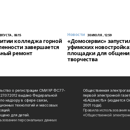
Новости
АВГУСТА , 06:15
30 ИЮЛЯ , 12:59
итии колледжа горной
«Домосервис» запустил
енности завершается
уфимских новостройка
ьный ремонт
площадки для общени
творчества
льство о регистрации СМИ № ФС77-
Общественная электрогаз
 27.07.2012 выдано Федеральной
первой электронной газе
по надзору в сфере связи,
«БАШвестЪ» (издается О
ионных технологий и массовых
2001 года).
аций.
Правила использования 
ещено для детей.
«Общественной электрон
ьзовании персональных данных