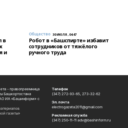
Общество
30 ИЮЛЯ , 04:47
 в
Робот в «Башспирте» избавит
х
сотрудников от тяжёлого
я и
ручного труда
ета - правопреемница
Телефон
ты Башкортостана
(347) 272-93-65, 273-32-62
АО ИА «Башинформ» с
Эл. почта
electrogazeta2011@gmail.com
материалов
ной газеты»
Рекламная служба
(347) 250-11-11 adv@bashinform.ru