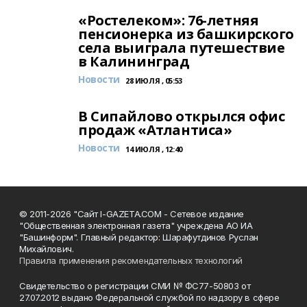
«Ростелеком»: 76-летняя
пенсионерка из башкирского
села выиграла путешествие
в Калининград
Новости
28 ИЮЛЯ , 05:53
В Сипайлово открылся офис
продаж «Атлантиса»
Новости
14 ИЮЛЯ , 12:40
© 2011-2026 "Сайт I-GAZETA.COM - Сетевое издание
"Общественная электронная газета" учреждена АО ИА
"Башинформ". Главный редактор: Шарафутдинов Руслан
Михайлович.
Правила применения рекомендательных технологий
Свидетельство о регистрации СМИ № ФС77-50803 от
27.07.2012 выдано Федеральной службой по надзору в сфере