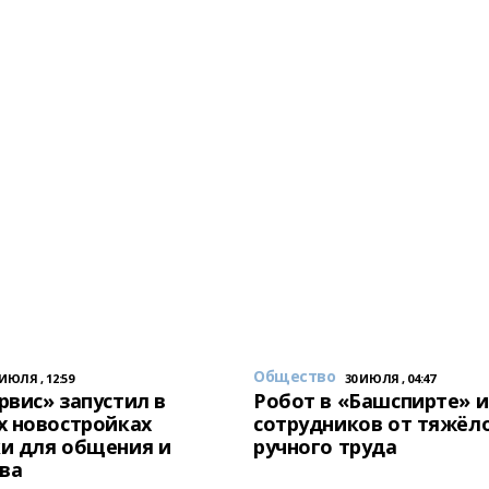
Общество
 ИЮЛЯ , 12:59
30 ИЮЛЯ , 04:47
вис» запустил в
Робот в «Башспирте» 
х новостройках
сотрудников от тяжёл
и для общения и
ручного труда
ва