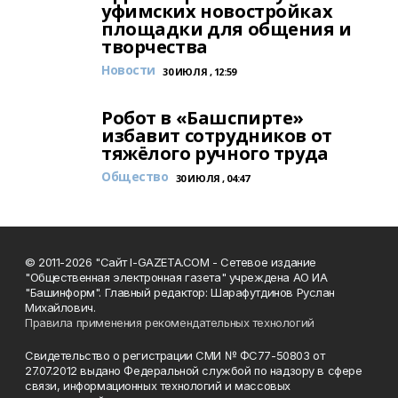
уфимских новостройках
площадки для общения и
творчества
Новости
30 ИЮЛЯ , 12:59
Робот в «Башспирте»
избавит сотрудников от
тяжёлого ручного труда
Общество
30 ИЮЛЯ , 04:47
© 2011-2026 "Сайт I-GAZETA.COM - Сетевое издание
"Общественная электронная газета" учреждена АО ИА
"Башинформ". Главный редактор: Шарафутдинов Руслан
Михайлович.
Правила применения рекомендательных технологий
Свидетельство о регистрации СМИ № ФС77-50803 от
27.07.2012 выдано Федеральной службой по надзору в сфере
связи, информационных технологий и массовых