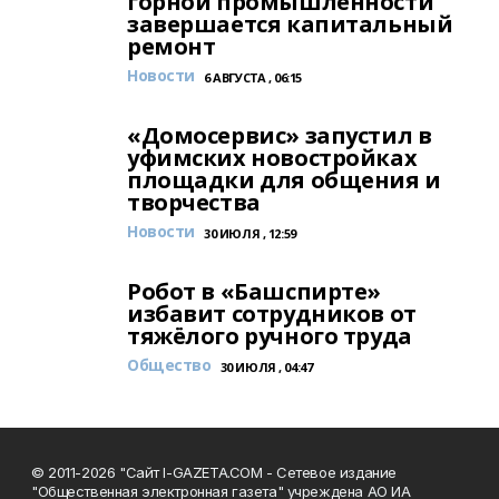
горной промышленности
завершается капитальный
ремонт
Новости
6 АВГУСТА , 06:15
«Домосервис» запустил в
уфимских новостройках
площадки для общения и
творчества
Новости
30 ИЮЛЯ , 12:59
Робот в «Башспирте»
избавит сотрудников от
тяжёлого ручного труда
Общество
30 ИЮЛЯ , 04:47
© 2011-2026 "Сайт I-GAZETA.COM - Сетевое издание
"Общественная электронная газета" учреждена АО ИА