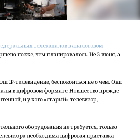
едеральных телеканалов в аналоговом
шено позже, чем планировалось. Не 3 июня, а
или IP-телевидение, беспокоиться не о чем. Они
налы в цифровом формате. Новшество прежде
антенной, и у кого «старый» телевизор,
ельного оборудования не требуется, только
телевизора необходима цифровая приставка