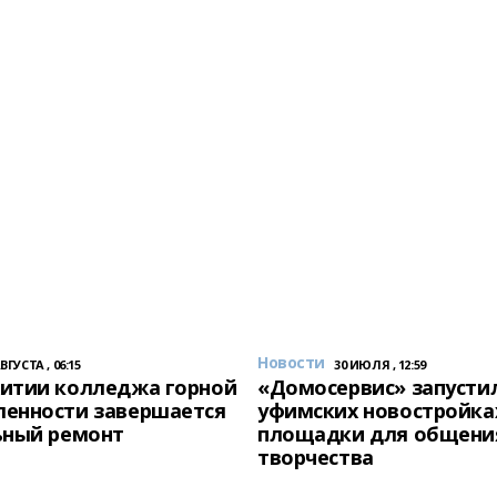
Новости
АВГУСТА , 06:15
30 ИЮЛЯ , 12:59
итии колледжа горной
«Домосервис» запустил
енности завершается
уфимских новостройка
ьный ремонт
площадки для общени
творчества