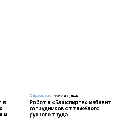
Общество
30 ИЮЛЯ , 04:47
 в
Робот в «Башспирте» избавит
х
сотрудников от тяжёлого
я и
ручного труда