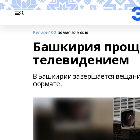
Регион102
30 МАЯ 2019, 06:10
Башкирия проща
телевидением
В Башкирии завершается вещани
формате.