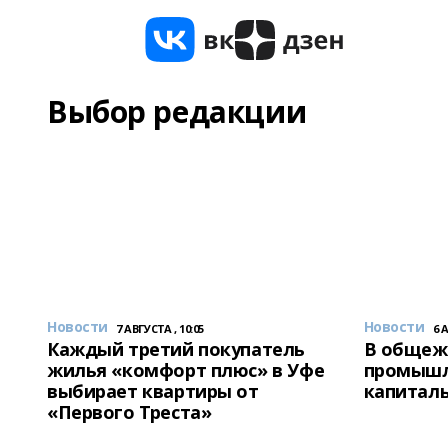
Выбор редакции
Новости
Новости
7 АВГУСТА , 10:05
6 
Каждый третий покупатель
В общеж
жилья «комфорт плюс» в Уфе
промышл
выбирает квартиры от
капитал
«Первого Треста»