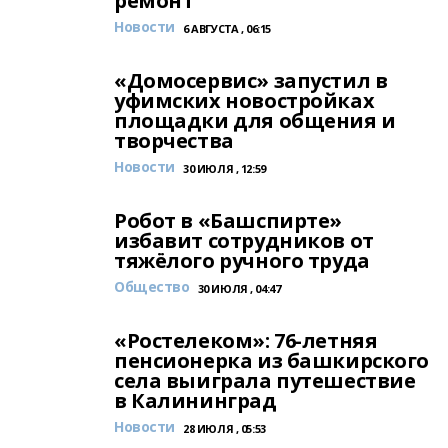
ремонт
Новости
6 АВГУСТА , 06:15
«Домосервис» запустил в
уфимских новостройках
площадки для общения и
творчества
Новости
30 ИЮЛЯ , 12:59
Робот в «Башспирте»
избавит сотрудников от
тяжёлого ручного труда
Общество
30 ИЮЛЯ , 04:47
«Ростелеком»: 76-летняя
пенсионерка из башкирского
села выиграла путешествие
в Калининград
Новости
28 ИЮЛЯ , 05:53