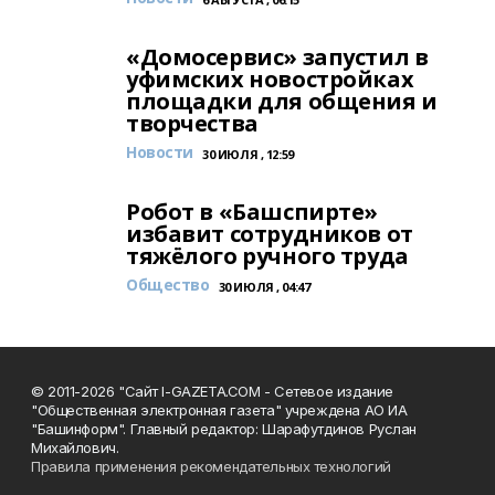
«Домосервис» запустил в
уфимских новостройках
площадки для общения и
творчества
Новости
30 ИЮЛЯ , 12:59
Робот в «Башспирте»
избавит сотрудников от
тяжёлого ручного труда
Общество
30 ИЮЛЯ , 04:47
© 2011-2026 "Сайт I-GAZETA.COM - Сетевое издание
"Общественная электронная газета" учреждена АО ИА
"Башинформ". Главный редактор: Шарафутдинов Руслан
Михайлович.
Правила применения рекомендательных технологий