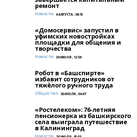
ремонт
Новости
6 АВГУСТА , 06:15
«Домосервис» запустил в
уфимских новостройках
площадки для общения и
творчества
Новости
30 ИЮЛЯ , 12:59
Робот в «Башспирте»
избавит сотрудников от
тяжёлого ручного труда
Общество
30 ИЮЛЯ , 04:47
«Ростелеком»: 76-летняя
пенсионерка из башкирского
села выиграла путешествие
в Калининград
Новости
28 ИЮЛЯ , 05:53