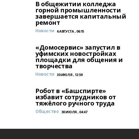
В общежитии колледжа
горной промышленности
завершается капитальный
ремонт
Новости
6 АВГУСТА , 06:15
«Домосервис» запустил в
уфимских новостройках
площадки для общения и
творчества
Новости
30 ИЮЛЯ , 12:59
Робот в «Башспирте»
избавит сотрудников от
тяжёлого ручного труда
Общество
30 ИЮЛЯ , 04:47