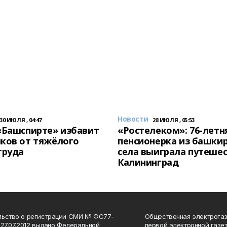
Новости
30 ИЮЛЯ , 04:47
28 ИЮЛЯ , 05:53
«Башспирте» избавит
«Ростелеком»: 76-летн
ков от тяжёлого
пенсионерка из башки
труда
села выиграла путешес
Калининград
льство о регистрации СМИ № ФС77-
Общественная электрогаз
 27.07.2012 выдано Федеральной
первой электронной газе