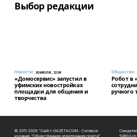
Выбор редакции
Новости
Общество
30 ИЮЛЯ , 12:59
«Домосервис» запустил в
Робот в 
уфимских новостройках
сотрудни
площадки для общения и
ручного 
творчества
© 2011-2026 "Сайт I-GAZETA.COM - Сетевое
Свидете
издание "Общественная электронная газета"
50803 от