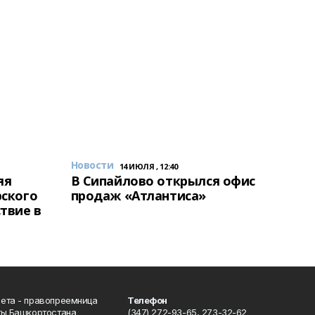
Новости
14 ИЮЛЯ , 12:40
яя
В Сипайлово открылся офис
рского
продаж «Атлантиса»
твие в
ета - правопреемница
Телефон
ты Башкортостана
(347) 272-93-65, 273-32-62