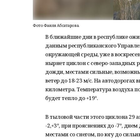
Фото Фаиля Абсатарова.
В ближайшие дни в республике ожи
данным республиканского Управле
окружающей среды, уже в воскресен
нырнет циклон с северо-западных 
дожди, местами сильные, возможны
ветер до 18-23 м/с. На автодорогах 
километра. Температура воздуха по
будет тепло до +19°.
В тыловой части этого циклона 29 
-2,+3°, при прояснениях до -7°, дне
местами со снегом, по югу до сильн