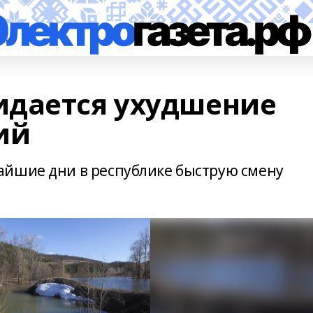
идается ухудшение
ий
айшие дни в республике быструю смену