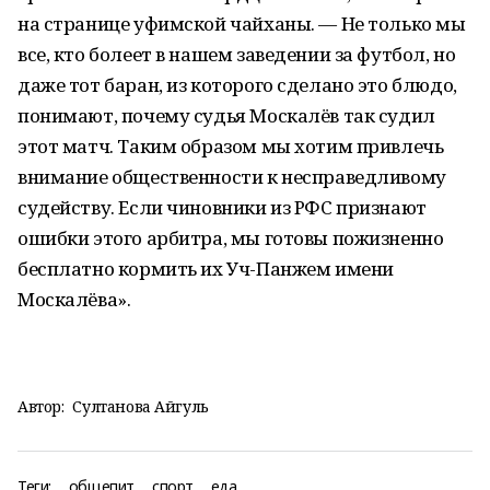
на странице уфимской чайханы. — Не только мы
все, кто болеет в нашем заведении за футбол, но
даже тот баран, из которого сделано это блюдо,
понимают, почему судья Москалёв так судил
этот матч. Таким образом мы хотим привлечь
внимание общественности к несправедливому
судейству. Если чиновники из РФС признают
ошибки этого арбитра, мы готовы пожизненно
бесплатно кормить их Уч-Панжем имени
Москалёва».
Автор:
Султанова Айгуль
Теги:
общепит
спорт
еда