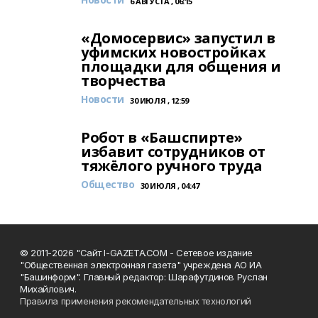
6 АВГУСТА , 06:15
«Домосервис» запустил в
уфимских новостройках
площадки для общения и
творчества
Новости
30 ИЮЛЯ , 12:59
Робот в «Башспирте»
избавит сотрудников от
тяжёлого ручного труда
Общество
30 ИЮЛЯ , 04:47
© 2011-2026 "Сайт I-GAZETA.COM - Сетевое издание
"Общественная электронная газета" учреждена АО ИА
"Башинформ". Главный редактор: Шарафутдинов Руслан
Михайлович.
Правила применения рекомендательных технологий