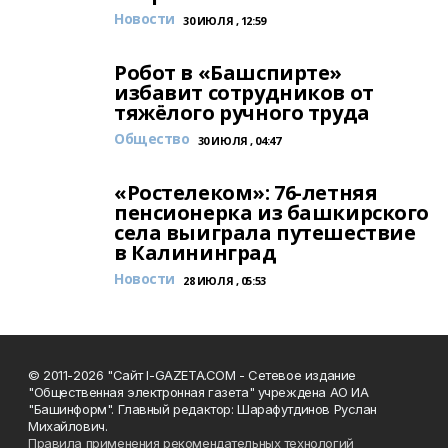
Новости
30 ИЮЛЯ , 12:59
Робот в «Башспирте»
избавит сотрудников от
тяжёлого ручного труда
Общество
30 ИЮЛЯ , 04:47
«Ростелеком»: 76-летняя
пенсионерка из башкирского
села выиграла путешествие
в Калининград
Новости
28 ИЮЛЯ , 05:53
© 2011-2026 "Сайт I-GAZETA.COM - Сетевое издание
"Общественная электронная газета" учреждена АО ИА
"Башинформ". Главный редактор: Шарафутдинов Руслан
Михайлович.
Правила применения рекомендательных технологий