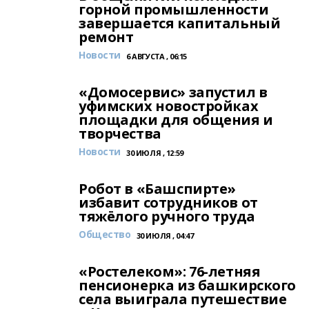
горной промышленности
завершается капитальный
ремонт
Новости
6 АВГУСТА , 06:15
«Домосервис» запустил в
уфимских новостройках
площадки для общения и
творчества
Новости
30 ИЮЛЯ , 12:59
Робот в «Башспирте»
избавит сотрудников от
тяжёлого ручного труда
Общество
30 ИЮЛЯ , 04:47
«Ростелеком»: 76-летняя
пенсионерка из башкирского
села выиграла путешествие