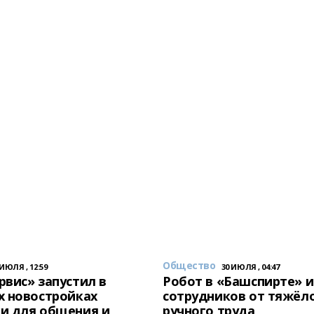
Общество
 ИЮЛЯ , 12:59
30 ИЮЛЯ , 04:47
вис» запустил в
Робот в «Башспирте» 
х новостройках
сотрудников от тяжёл
и для общения и
ручного труда