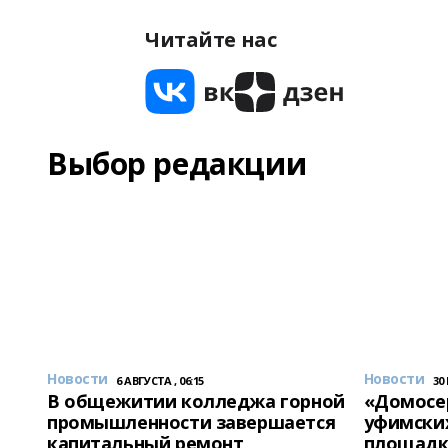
Читайте нас
Выбор редакции
Новости
Новости
6 АВГУСТА , 06:15
30
В общежитии колледжа горной
«Домосер
промышленности завершается
уфимски
капитальный ремонт
площадк