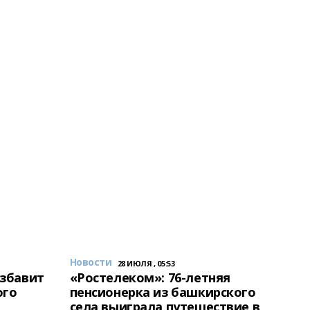
Новости
28 ИЮЛЯ , 05:53
избавит
«Ростелеком»: 76-летняя
ого
пенсионерка из башкирского
села выиграла путешествие в