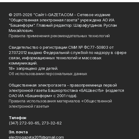
© 2011-2026 "Сайт I-GAZETA.COM - Сетевое издание
"Общественная электронная газета" учреждена АО ИА
"Башинформ". Главный редактор: Шарафутдинов Руслан
Михайлович.
Правила применения рекомендательных технологий
Свидетельство о регистрации СМИ № ФС77-50803 от
27.07.2012 выдано Федеральной службой по надзору в сфере
связи, информационных технологий и массовых
коммуникаций.
18+ запрещено для детей.
Об использовании персональных данных
Общественная электрогазета - правопреемница первой
электронной газеты Башкортостана «БАШвестЪ» (издается
ОАО ИА «Башинформ» с 2001 года).
Правила использования материалов «Общественной
электронной газеты»
Телефон
(347) 272-93-65, 273-32-62
Эл. почта
electrogazeta2011@gmail.com